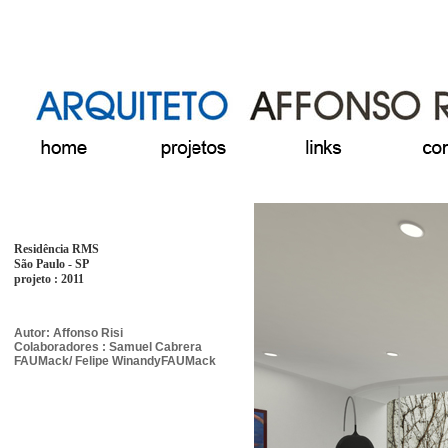
Residência RMS
São Paulo
- SP
projeto : 2011
A
utor: Affonso Risi
Colaboradores : Samuel Cabrera
FAUMack/ Felipe Winandy
FAUMack